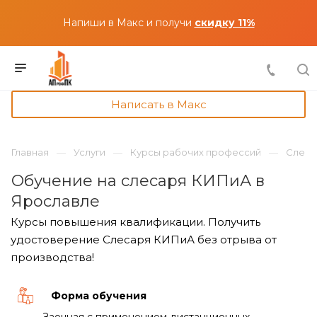
Напиши в Макс и получи
скидку 11%
Написать в Макс
Главная
Услуги
Курсы рабочих профессий
Слеса
Обучение на слесаря КИПиА в
Ярославле
Курсы повышения квалификации. Получить
удостоверение Слесаря КИПиА без отрыва от
производства!
Форма обучения