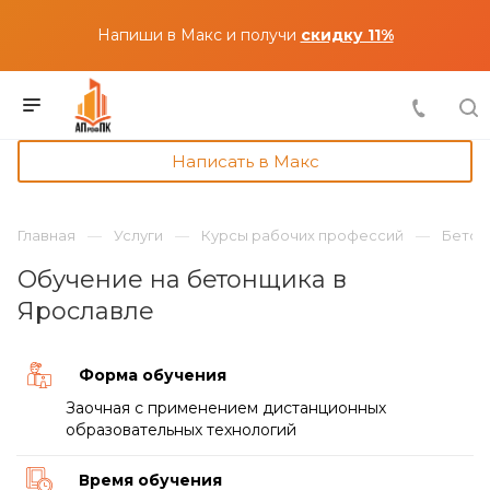
Напиши в Макс и получи
скидку 11%
Написать в Макс
Главная
Услуги
Курсы рабочих профессий
Бетон
Обучение на бетонщика в
Ярославле
Форма обучения
Заочная с применением дистанционных
образовательных технологий
Время обучения