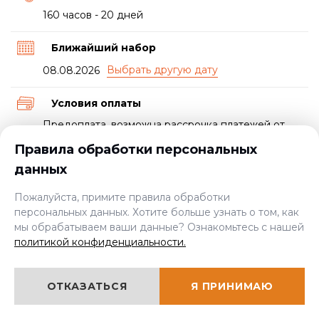
160 часов - 20 дней
Ближайший набор
08.08.2026
Условия оплаты
Предоплата, возможна рассрочка платежей от
учебного центра или от банка
Правила обработки персональных
данных
Документ о прохождении курса
Свидетельство и удостоверение
Пожалуйста, примите правила обработки
персональных данных. Хотите больше узнать о том, как
мы обрабатываем ваши данные? Ознакомьтесь с нашей
Пройти экспресс-курс
политикой конфиденциальности.
от 6000 руб.
ОТКАЗАТЬСЯ
Я ПРИНИМАЮ
ЦЕНА: