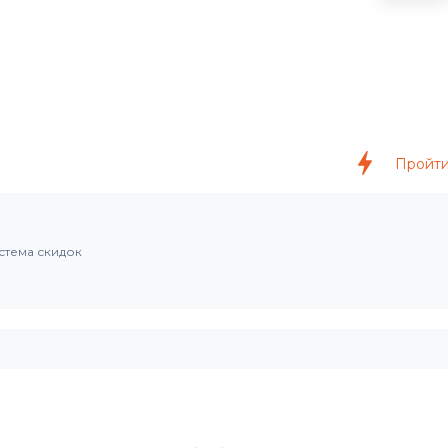
Пройти
стема скидок