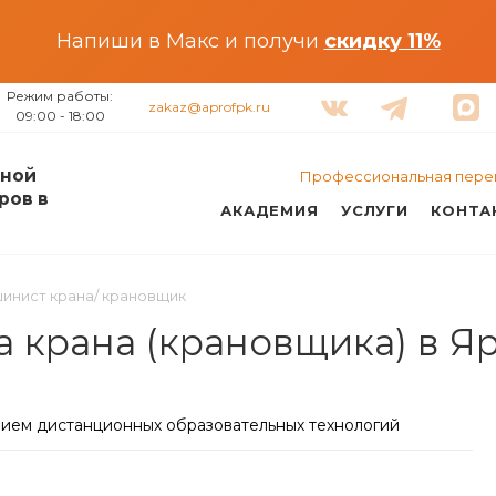
Напиши в Макс и получи
скидку 11%
Режим работы:
zakaz@aprofpk.ru
09:00 - 18:00
ной
Профессиональная пере
ров в
АКАДЕМИЯ
УСЛУГИ
КОНТА
инист крана/ крановщик
 крана (крановщика) в Я
нием дистанционных образовательных технологий