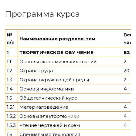
Программа курса
№
Всег
Наименование разделов, тем
п/п
часо
1
ТЕОРЕТИЧЕСКОЕ ОБУ ЧЕНИЕ
82
1.1
Основы экономических знаний
2
1.2
Охрана труда
20
1.3
Охрана окружающей среды
2
1.4
Основы информатики
4
1.5
Общетехнический курс
1.5.1
Материаловедение
4
1.5.2
Основы электротехники
4
1.5.3
Чтение чертежей и схем
4
1.6
Специальная технология