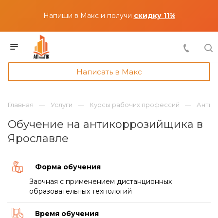
Напиши в Макс и получи
скидку 11%
Написать в Макс
Главная
Услуги
Курсы рабочих профессий
Антик
Обучение на антикоррозийщика в
Ярославле
Форма обучения
Заочная с применением дистанционных
образовательных технологий
Время обучения