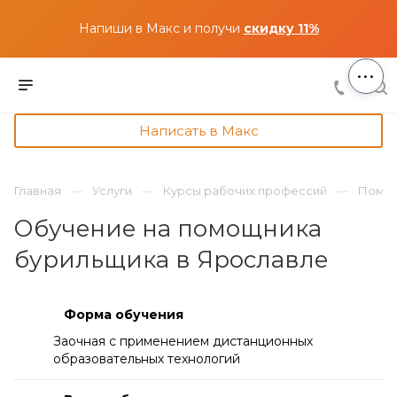
Напиши в Макс и получи
скидку 11%
...
Написать в Макс
Главная
Услуги
Курсы рабочих профессий
Помощ
Обучение на помощника
бурильщика в Ярославле
Форма обучения
Заочная с применением дистанционных
образовательных технологий