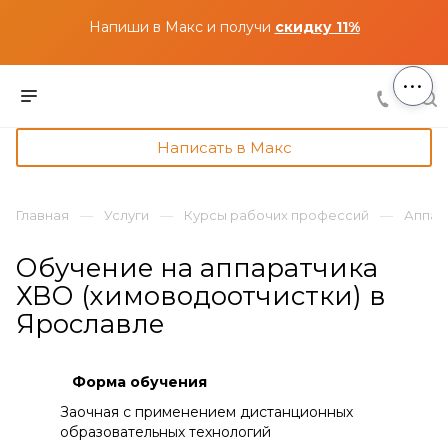
Напиши в Макс и получи
скидку 11%
...
Написать в Макс
Главная
Услуги
Курсы рабочих профессий
Аппар
Обучение на аппаратчика
ХВО (химоводоотчистки) в
Ярославле
Форма обучения
Заочная с применением дистанционных
образовательных технологий