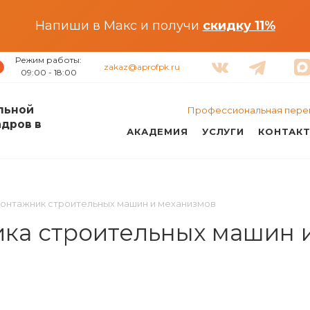
Напиши в Макс и получи
скидку 11%
Режим работы:
zakaz@aprofpk.ru
09:00 - 18:00
льной
Профессиональная пере
адров в
АКАДЕМИЯ
УСЛУГИ
КОНТАК
онтажник строительных машин и механизмов
ка строительных машин 