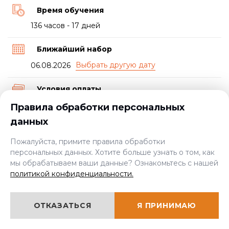
Время обучения
136 часов - 17 дней
Ближайший набор
06.08.2026
Условия оплаты
Предоплата, возможна рассрочка платежей от
Правила обработки персональных
учебного центра или от банка
данных
Документ о прохождении курса
Пожалуйста, примите правила обработки
персональных данных. Хотите больше узнать о том, как
Свидетельство и удостоверение
мы обрабатываем ваши данные? Ознакомьтесь с нашей
политикой конфиденциальности.
Пройти экспресс-курс
ОТКАЗАТЬСЯ
Я ПРИНИМАЮ
от 6000 руб.
ЦЕНА: