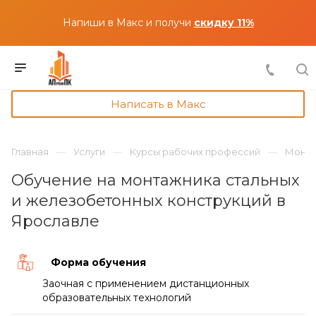
Напиши в Макс и получи
скидку 11%
Написать в Макс
Главная
Услуги
Курсы рабочих профессий
Монта
Обучение на монтажника стальных
и железобетонных конструкций в
Ярославле
Форма обучения
Заочная с применением дистанционных
образовательных технологий