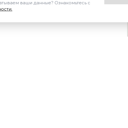
Отправить
Нажимая на кнопку «Отпр
батываем ваши данные? Ознакомьтесь с
ости.