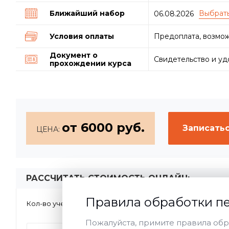
Ближайший набор
06.08.2026
Условия оплаты
Предоплата, возмож
Документ о
Свидетельство и у
прохождении курса
от 6000 руб.
Записатьс
ЦЕНА:
РАССЧИТАТЬ СТОИМОСТЬ ОНЛАЙН:
Правила обработки п
1
2-5
>5
Кол-во учеников:
Форма обу
Пожалуйста, примите правила обр