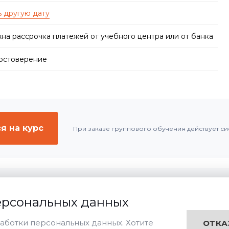
на рассрочка платежей от учебного центра или от банка
достоверение
я на курс
При заказе группового обучения действует си
ерсональных данных
Дистанционная
Очная
Заочная
чения:
аботки персональных данных. Хотите
ОТКА