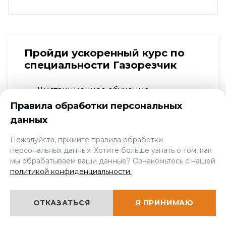
Пройди ускоренный курс по
специальности Газорезчик
Дистанционное обучение
Правила обработки персональных
Удостоверение, свидетельство и
×
выписка из реестра
данных
Мы онлайн, задавайте
вопросы!
Доставка курьером до двери
Пожалуйста, примите правила обработки
персональных данных. Хотите больше узнать о том, как
мы обрабатываем ваши данные? Ознакомьтесь с нашей
политикой конфиденциальности.
Узнать стоимость
ОТКАЗАТЬСЯ
Я ПРИНИМАЮ
Нажимая на кнопку «Узнать стоимость», я даю согласие на обработку персональных данных в соответствии с нашей