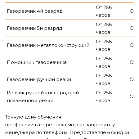
От 256
Газорезчик 4й разряд
От 
часов
От 256
Газорезчик 5й разряд
От 
часов
От 256
Газорезчик металлоконструкций
От 
часов
От 256
Помощник газорезчика
От 
часов
От 256
Газорезчик ручной резки
От 
часов
Резчик ручной кислородной
От 256
От 
плазменной резки
часов
Точную цену обучения
профессии газорезчика можно запросить у
менеджера по телефону. Предоставляем скидки