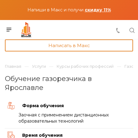
Напиши в Макс и получи
скидку 11%
Написать в Макс
Главная
Услуги
Курсы рабочих профессий
Газор
Обучение газорезчика в
Ярославле
Форма обучения
Заочная с применением дистанционных
образовательных технологий
Время обучения