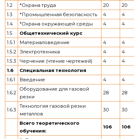
1.2
*Охрана труда
20
20
1.3
*Промышленная безопасность
4
4
1.4
*Охрана окружающей среды
4
4
1.5
Общетехнический курс
1.5.1
Материаловедение
4
4
1.5.2
Электротехника
4
4
1.5.3
Черчение (чтение чертежей)
4
4
1.
6
Специальная технология
1.6.1
Введение
4
4
Оборудование для газовой
1.6.2
28
28
резки
Технология газовой резки
1.6.3
30
30
металлов
Всего теоретического
106
106
обучения: