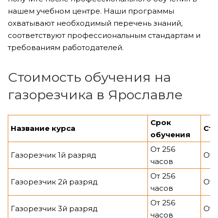
нашем учебном центре. Наши программы
охватывают необходимый перечень знаний,
соответствуют профессиональным стандартам и
требованиям работодателей.
Стоимость обучения на
газорезчика в Ярославле
Срок
Название курса
Ст
обучения
От 256
Газорезчик 1й разряд
От 
часов
От 256
Газорезчик 2й разряд
От 
часов
От 256
Газорезчик 3й разряд
От 
часов