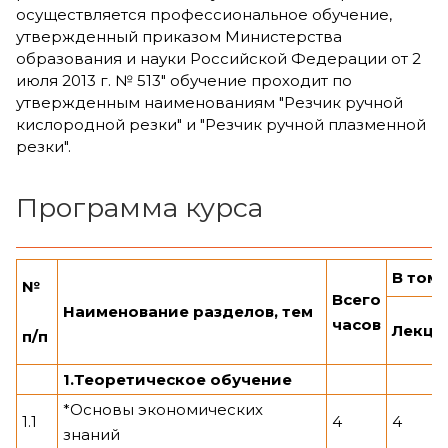
осуществляется профессиональное обучение,
утвержденный приказом Министерства
образования и науки Российской Федерации от 2
июля 2013 г. № 513" обучение проходит по
утвержденным наименованиям "Резчик ручной
кислородной резки" и "Резчик ручной плазменной
резки".
Программа курса
В том 
№
Всего
Наименование разделов, тем
часов
Лекци
п/п
1
.
Теоретическое
обучение
*Основы экономических
1.1
4
4
знаний