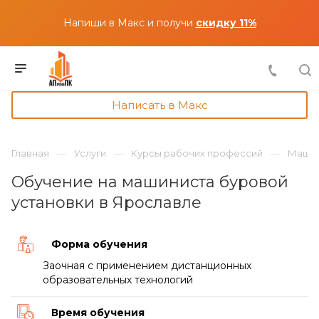
Напиши в Макс и получи
скидку 11%
Написать в Макс
Главная
Услуги
Курсы рабочих профессий
Машин
Обучение на машиниста буровой
установки в Ярославле
Форма обучения
Заочная с применением дистанционных
образовательных технологий
Время обучения