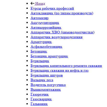
Назад
Курсы рабочих профессий
Автоклавщик (по типам производств)
Автомаляр
Аккумуляторщик
Антикоррозийщик
Аппаратчик ХВО (химоводоотчистки)
Аппаратчик воздухоразделения
Арматурщик
Асфальтобетонщик
Бетонщик
Бетонщик арматурщик
Бурильщик
Бурильщик капитального ремонта скважин
Бурильщик скважин на нефть и газ
Бурильщик шпуров
Вальщик леса
Водитель погрузчика
Вышкомонтажник
Газорезчик
Газосварщик
Гальваник