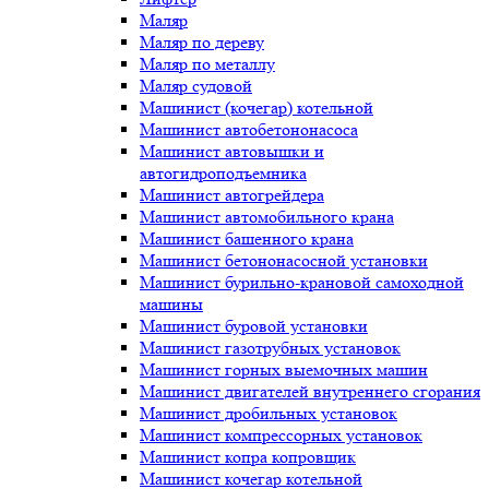
Маляр
Маляр по дереву
Маляр по металлу
Маляр судовой
Машинист (кочегар) котельной
Машинист автобетононасоса
Машинист автовышки и
автогидроподъемника
Машинист автогрейдера
Машинист автомобильного крана
Машинист башенного крана
Машинист бетононасосной установки
Машинист бурильно-крановой самоходной
машины
Машинист буровой установки
Машинист газотрубных установок
Машинист горных выемочных машин
Машинист двигателей внутреннего сгорания
Машинист дробильных установок
Машинист компрессорных установок
Машинист копра копровщик
Машинист кочегар котельной