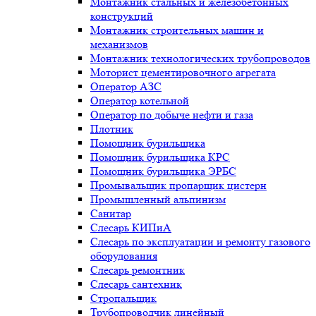
Монтажник стальных и железобетонных
конструкций
Монтажник строительных машин и
механизмов
Монтажник технологических трубопроводов
Моторист цементировочного агрегата
Оператор АЗС
Оператор котельной
Оператор по добыче нефти и газа
Плотник
Помощник бурильщика
Помощник бурильщика КРС
Помощник бурильщика ЭРБС
Промывальщик пропарщик цистерн
Промышленный альпинизм
Санитар
Слесарь КИПиА
Слесарь по эксплуатации и ремонту газового
оборудования
Слесарь ремонтник
Слесарь сантехник
Стропальщик
Трубопроводчик линейный