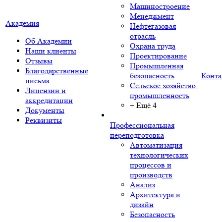
Машиностроение
Менеджмент
Академия
Нефтегазовая
отрасль
Об Академии
Охрана труда
Наши клиенты
Проектирование
Отзывы
Промышленная
Благодарственные
безопасность
Конта
письма
Сельское хозяйство,
Лицензии и
промышленность
аккредитации
+ Ещё 4
Документы
Реквизиты
Профессиональная
переподготовка
Автоматизация
технологических
процессов и
производств
Анализ
Архитектура и
дизайн
Безопасность