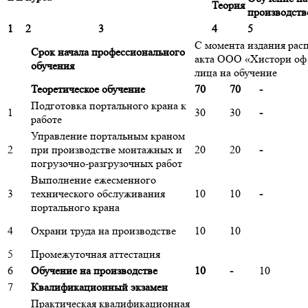
Теория
производств
1
2
3
4
5
С момента издания рас
Срок начала профессионального
акта ООО «Хистори оф
обучения
лица на обучение
Теоретическое обучение
70
70
-
Подготовка портального крана к
1
30
30
-
работе
Управление портальным краном
2
при производстве монтажных и
20
20
-
погрузочно-разгрузочных работ
Выполнение ежесменного
3
технического обслуживания
10
10
-
портального крана
4
Охрани труда на производстве
10
10
5
Промежуточная аттестация
6
Обучение на производстве
10
-
10
7
Квалификационный экзамен
Практическая квалификационная