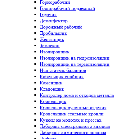
Горнорабочий
Горнорабочий подземный
Грузчик
Дезинфектор
Дорожный рабочий
Дробильщик
Жестянщик
Землекоп
Изолировщик
Изолировщик на гидроизоляции
Изолировщик на термоизоляции
Испытатель баллонов
Кабельщик спайщик
Каменщик
Кладовщик
Контролер лома и отходов металла
Кровельщик
Кровельщик рулонные изделия
Кровельщик стальные кровли
Кузнец на молотах и прессах
Лаборант спектрального анализа
Лаборант химического анализа
Лифтер