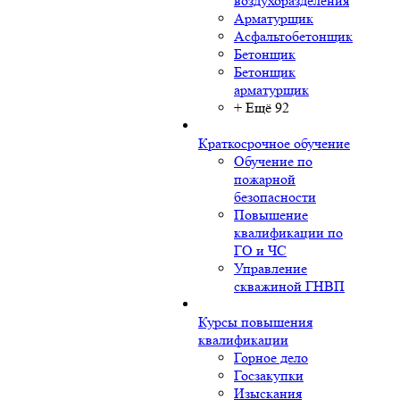
воздухоразделения
Арматурщик
Асфальтобетонщик
Бетонщик
Бетонщик
арматурщик
+ Ещё 92
Краткосрочное обучение
Обучение по
пожарной
безопасности
Повышение
квалификации по
ГО и ЧС
Управление
скважиной ГНВП
Курсы повышения
квалификации
Горное дело
Госзакупки
Изыскания