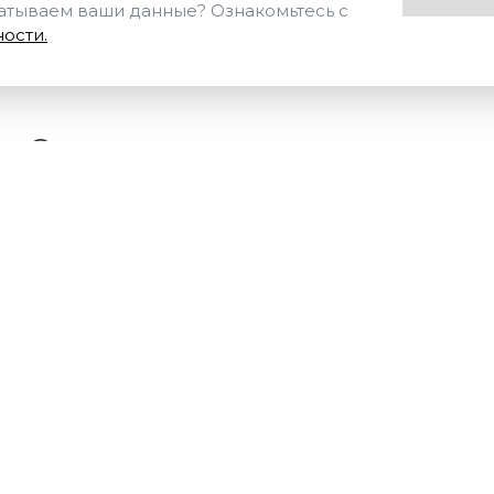
батываем ваши данные? Ознакомьтесь с
ости.
у Стандартизация и метрологи
Стоимость,
Кол-во часов
руб.
от 11 000 ₽
72
ЗА
от 6 000 ₽