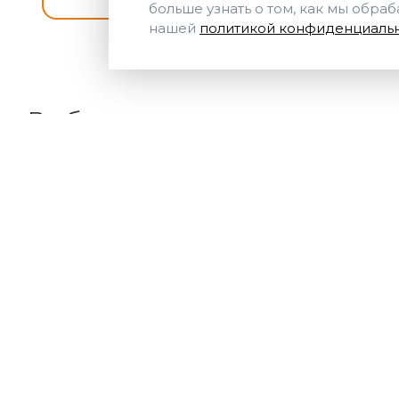
больше узнать о том, как мы обра
нашей
политикой конфиденциальн
Выберите программу по курс
Кол-во программ: 5
Курс
Дефектоскопист