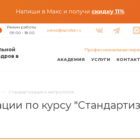
Напиши в Макс и получи
скидку 11%
Режим работы:
zakaz@aprofpk.ru
09:00 - 18:00
льной
Профессиональная пере
адров в
АКАДЕМИЯ
УСЛУГИ
КОНТАК
Стандартизация и метрология
ии по курсу "Стандартиз