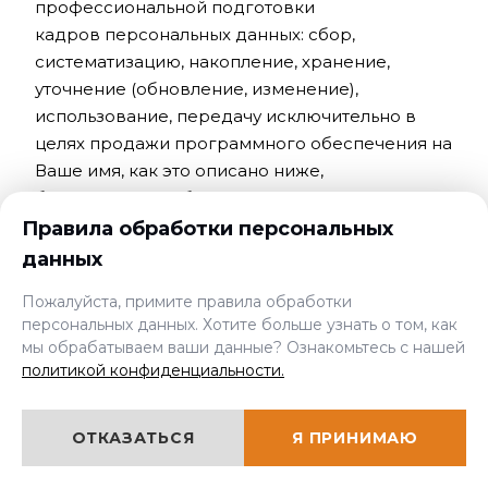
профессиональной подготовки
кадров персональных данных: сбор,
систематизацию, накопление, хранение,
уточнение (обновление, изменение),
использование, передачу исключительно в
целях продажи программного обеспечения на
Ваше имя, как это описано ниже,
блокирование, обезличивание, уничтожение.
Правила обработки персональных
Компания Академия профессиональной
данных
подготовки кадров гарантирует
Пожалуйста, примите правила обработки
конфиденциальность получаемой
персональных данных. Хотите больше узнать о том, как
информации. Обработка персональных данных
мы обрабатываем ваши данные? Ознакомьтесь с нашей
осуществляется в целях эффективного
политикой конфиденциальности.
исполнения заказов, договоров и иных
обязательств, принятых компанией АПрофПК в
ОТКАЗАТЬСЯ
Я ПРИНИМАЮ
качестве обязательных к исполнению.